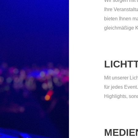
Wir sorgen mit
Ihre Veranstalt
bieten Ihnen m
gleichmäßige K
LICHT
Mit unserer Lic
für jedes Event
Highlights, son
MEDIE