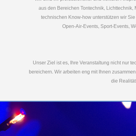
aus den Bereichen Tontechnik, Lichttechnik
technischen Know-how unterstützen wir Sie v
Open-Air-Events, Sport-Events, W
Unser Ziel ist es, Ihre Veranstaltung nicht nur
bereichern. Wir arbeiten eng mit Ihnen zusammen,
die Realitä